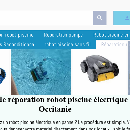
search
person
on robot piscine
Réparation pompe
Robot piscine e
s Reconditionné
robot piscine sans fil
Réparation ro
de réparation robot piscine électrique
Occitanie
 un robot piscine électrique en panne ? La procédure est simple. 
ous déposer votre matériel directement dans nos locaux , soit le fa