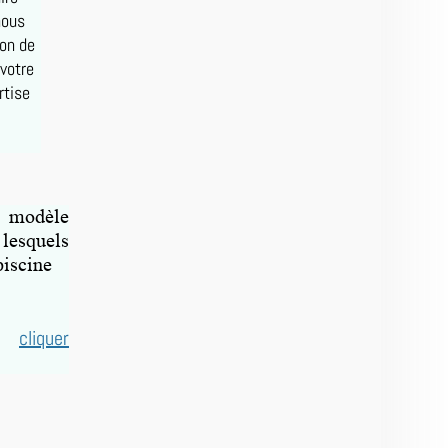
nous
ion de
 votre
rtise
 modèle
 lesquels
iscine
cliquer