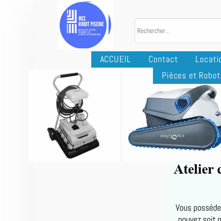
ACCUEIL
Contact
Locati
Pièces et Robot
Atelier 
Vous possédez
pouvez soit n