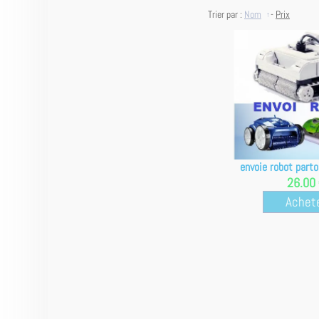
Trier par :
Nom
-
Prix
envoie robot part
26.00
Achet