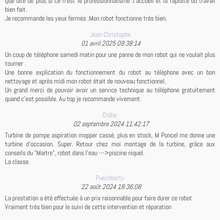
Que dire de plus si ce n'est le professionnalisme .l'accueil et la rapidité du travail
bien fait.
Je recommande les yeux fermés .Mon robot fonctionne très bien.
Jean-Christophe
01 avril 2025 09:38:14
Un coup de téléphone samedi matin pour une panne de mon robot qui ne voulait plus
tourner .
Une bonne explication du fonctionnement du robot au téléphone avec un bon
nettoyage et après midi mon robot était de nouveau fonctionnel.
Un grand merci de pouvoir avoir un service technique au téléphone gratuitement
quand c'est possible. Au top je recommande vivement.
Didier
02 septembre 2024 11:42:17
Turbine de pompe aspiration mopper cassé, plus en stock, M Poncel me donne une
turbine d'occasion. Super. Retour chez moi montage de la turbine, grâce aux
conseils du "Maitre", robot dans l'eau --->piscine niquel.
La classe.
Puechberty
22 août 2024 18:36:08
La prestation a été effectuée à un prix raisonnable pour faire durer ce robot
Vraiment très bien pour le suivi de cette intervention et réparation