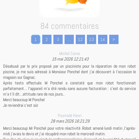
84 commentaires
1
2
3
...
12
13
14
>
Michel Cazes
15 mai 2026 12:21:43
Désabusé par le prix proposé par un pisciniste pour la réparation de mon robot
piscine, je me suis adressé à Monsieur Ponchel dont j’ai découvert à l’occasion le
magasin sur Gagnac.
Après tests effectués M Ponchel a constaté que mon robot fonctionnait
parfaitement… l’appareil m’a été rendu sans aucune facturation : c’est du service
m’a t’il dit…attitude rare de nos jours..
Merci beaucoup M Ponchel
Je reviendrai c’est sür
Poumadé Henri
28 mars 2026 16:21:29
Merci beaucoup Mr Ponchel pour votre réactivité .Robot amené lundi matin ,l'après-
midi j'avais le devis et j'ai récupéré mon robot le mercredi matin.