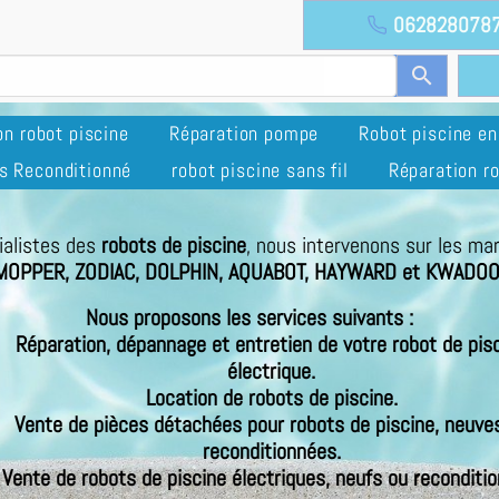
062828078
search
on robot piscine
Réparation pompe
Robot piscine e
s Reconditionné
robot piscine sans fil
Réparation ro
ialistes des
robots de piscine
, nous intervenons sur les ma
MOPPER, ZODIAC, DOLPHIN, AQUABOT, HAYWARD et KWADO
Nous proposons les services suivants :
Réparation, dépannage et entretien de votre robot de pis
électrique.
Location de robots de piscine.
Vente de pièces détachées pour robots de piscine, neuve
reconditionnées.
Vente de robots de piscine électriques, neufs ou reconditio