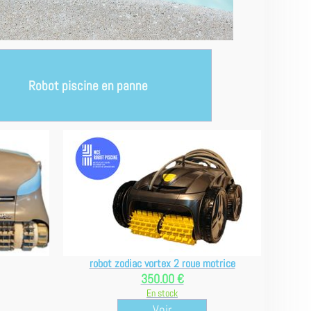
Robot piscine en panne
robot zodiac vortex 2 roue motrice
350.00 €
En stock
Voir