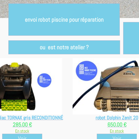
envoi robot piscine pour réparation
ou est notre atelier ?
diac TORNAX gris RECONDITIONNÉ
robot Dolphin Zenit 20
285.00 €
650.00 €
En stock
En stock
Voir
Voir