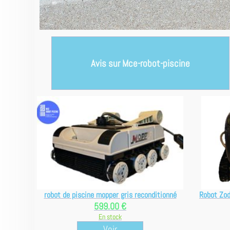
Avis sur Mce-robot-piscine
robot de piscine mopper gris reconditionné
Robot Zo
599.00 €
En stock
Voir