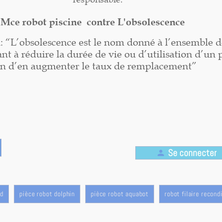
Mce robot piscine contre L'obsolescence
n: “L’obsolescence est le nom donné à l’ensemble d
nt à réduire la durée de vie ou d’utilisation d’un 
in d’en augmenter le taux de remplacement”
Se connecter
person
rd
pièce robot dolphin
pièce robot aquabot
robot filaire recond