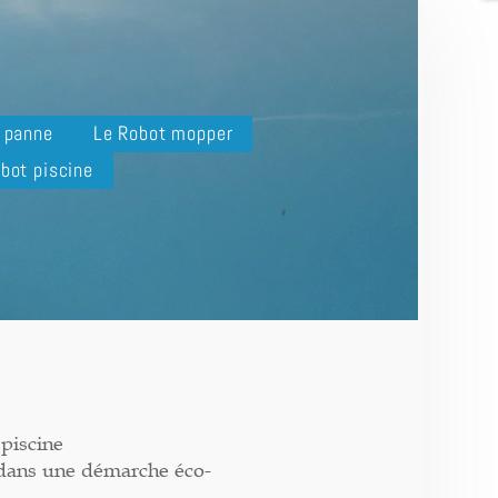
n panne
Le Robot mopper
bot piscine
piscine
 dans une démarche éco-