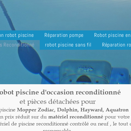
on robot piscine
Réparation pompe
Robot piscine e
s Reconditionné
robot piscine sans fil
Réparation ro
obot piscine d'occasion reconditionné
et pièces détachées pour
piscine
Mopper
Zodiac, Dolphin, Hayward, Aquatron
un prix réduit sur du
matériel reconditionné
pour votre 
el de piscine reconditionné contrôlé ou neuf , le tout
responsable.