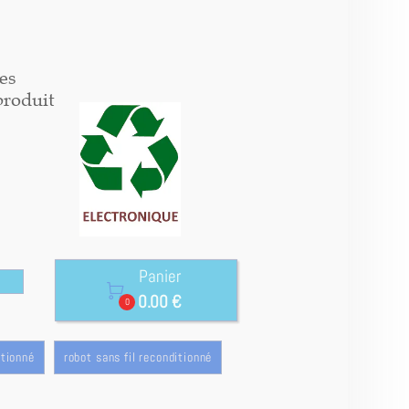
es
produit
Panier

0.00 €
0
itionné
robot sans fil reconditionné