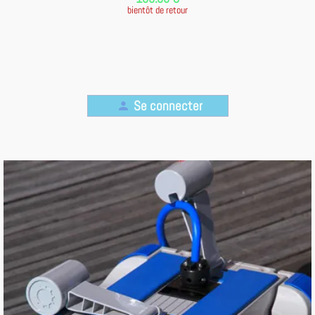
bientôt de retour
Se connecter
person