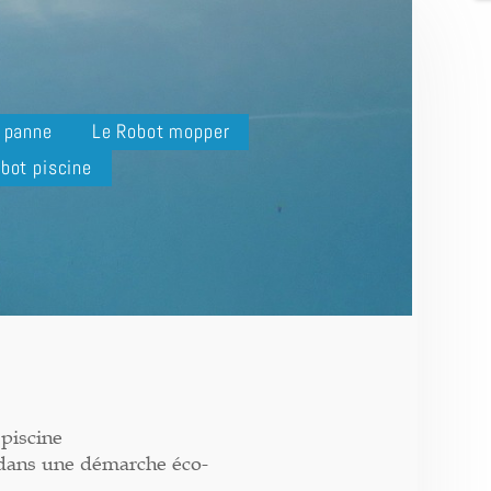
n panne
Le Robot mopper
bot piscine
piscine
 dans une démarche éco-