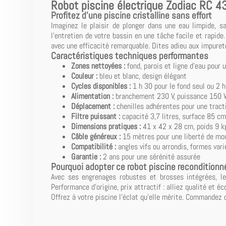
Robot piscine électrique Zodiac RC 4
Profitez d'une piscine cristalline sans effort
Imaginez le plaisir de plonger dans une eau limpide, 
l'entretien de votre bassin en une tâche facile et rapide.
avec une efficacité remarquable. Dites adieu aux impuret
Caractéristiques techniques performantes
Zones nettoyées :
fond, parois et ligne d'eau pour 
Couleur :
bleu et blanc, design élégant
Cycles disponibles :
1 h 30 pour le fond seul ou 2 
Alimentation :
branchement 230 V, puissance 150 
Déplacement :
chenilles adhérentes pour une tracti
Filtre puissant :
capacité 3,7 litres, surface 85 cm
Dimensions pratiques :
41 x 42 x 28 cm, poids 9 k
Câble généreux :
15 mètres pour une liberté de mo
Compatibilité :
angles vifs ou arrondis, formes vari
Garantie :
2 ans pour une sérénité assurée
Pourquoi adopter ce robot piscine reconditionn
Avec ses engrenages robustes et brosses intégrées, l
Performance d'origine, prix attractif : alliez qualité et é
Offrez à votre piscine l'éclat qu'elle mérite. Commandez