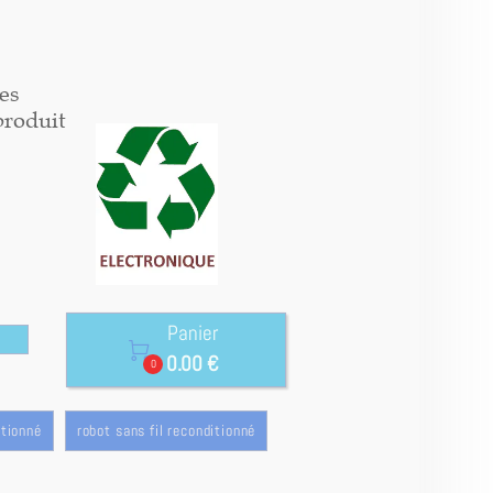
es
produit
Panier

0.00 €
0
itionné
robot sans fil reconditionné