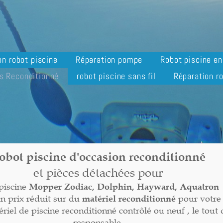
on robot piscine
Réparation pompe
Robot piscine e
s Reconditionné
robot piscine sans fil
Réparation ro
obot piscine d'occasion reconditionné
et pièces détachées pour
piscine
Mopper
Zodiac, Dolphin, Hayward, Aquatron
un prix réduit sur du
matériel reconditionné
pour votre 
el de piscine reconditionné contrôlé ou neuf , le tout
responsable.