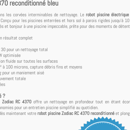
370 reconditionné bleu
sans les corvées interminables de nettoyage. Le
robot piscine électriqu
 Conçu pour les piscines enterrées et hors sol à parois rigides jusqu'à 10 
és et bonjour à une piscine impeccable, prête pour des moments de détente
un résultat complet
h 30 pour un nettoyage total
W optimisée
on fluide sur toutes les surfaces
² à 100 microns, capture débris fins et moyens
g pour un maniement aisé
uvement totale
ées
é ?
e
Zodiac RC 4370
offre un nettoyage en profondeur tout en étant écon
conomies pour un entretien piscine simplifié au quotidien.
 dès maintenant votre
robot piscine Zodiac RC 4370 reconditionné
et plong