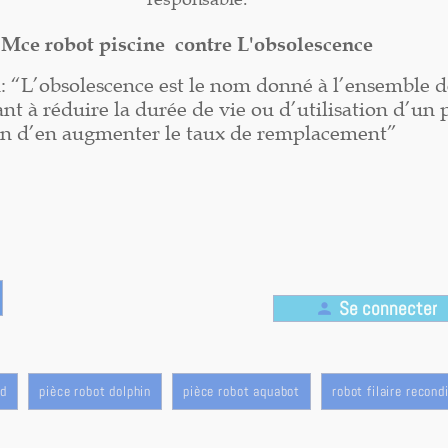
Mce robot piscine contre L'obsolescence
n: “L’obsolescence est le nom donné à l’ensemble d
nt à réduire la durée de vie ou d’utilisation d’un 
in d’en augmenter le taux de remplacement”
Se connecter
person
rd
pièce robot dolphin
pièce robot aquabot
robot filaire recond