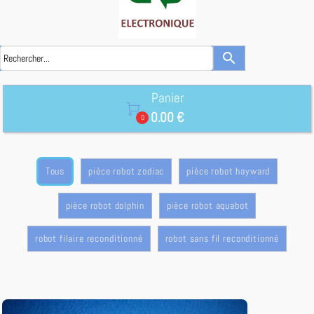
search
Panier

0.00 €
0
Tous
pièce robot zodiac
pièce robot hayward
pièce robot dolphin
pièce robot aquabot
robot filaire reconditionné
robot sans fil reconditionné