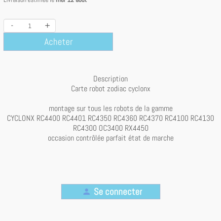
-
+
Acheter
Description
Carte robot zodiac cyclonx
montage sur tous les robots de la gamme
CYCLONX RC4400 RC4401 RC4350 RC4360 RC4370 RC4100 RC4130
RC4300 OC3400 RX4450
occasion contrôlée parfait état de marche
Se connecter
person