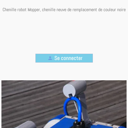
Chenille robot Mopper, chenille neuve de remplacement de couleur noire
Se connecter
person