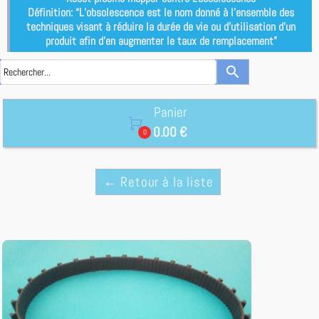
Définition: “L’obsolescence est le nom donné à l’ensemble des
techniques visant à réduire la durée de vie ou d’utilisation d’un
produit afin d’en augmenter le taux de remplacement”
search
Panier

0.00 €
0
← Retour à la liste