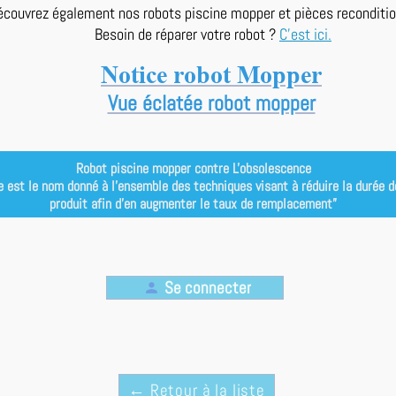
écouvrez également nos robots piscine mopper et pièces reconditi
Besoin de réparer votre robot ?
C'est ici.
Notice robot Mopper
Vue éclatée robot mopper
Robot piscine mopper contre L'obsolescence
e est le nom donné à l’ensemble des techniques visant à réduire la durée de 
produit afin d’en augmenter le taux de remplacement”
Se connecter
person
← Retour à la liste