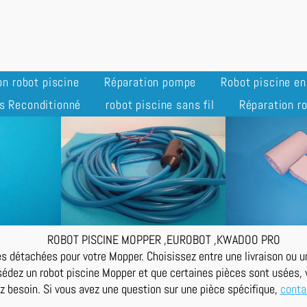
on robot piscine
Réparation pompe
Robot piscine e
s Reconditionné
robot piscine sans fil
Réparation ro
ROBOT PISCINE MOPPER ,EUROBOT ,KWADOO PRO
s détachées pour votre Mopper. Choisissez entre une livraison ou un 
édez un robot piscine Mopper et que certaines pièces sont usées, v
z besoin. Si vous avez une question sur une pièce spécifique,
conta