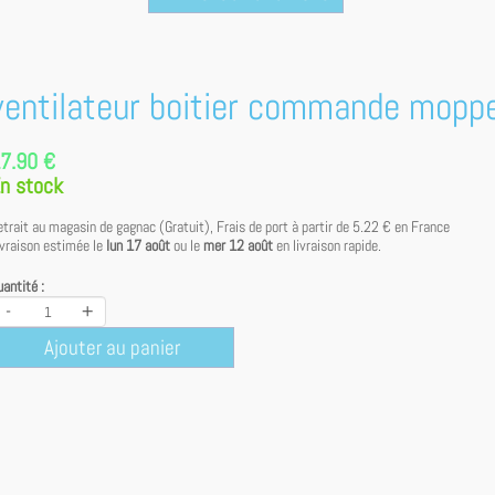
ventilateur boitier commande mopp
7.90 €
n stock
etrait au magasin de gagnac (Gratuit), Frais de port à partir de
5.22 €
en France
ivraison estimée le
lun 17 août
ou le
mer 12 août
en livraison rapide.
antité :
-
+
Ajouter au panier