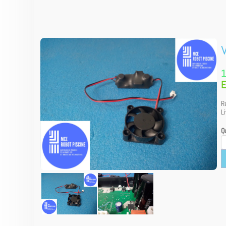
1
E
R
L
Qu