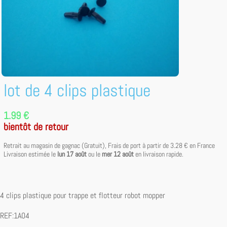
lot de 4 clips plastique
1.99 €
bientôt de retour
Retrait au magasin de gagnac (Gratuit), Frais de port à partir de
3.28 €
en France
Livraison estimée le
lun 17 août
ou le
mer 12 août
en livraison rapide.
4 clips plastique pour trappe et flotteur robot mopper
REF:1A04