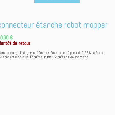
connecteur étanche robot mopper
0.00 €
ientôt de retour
etrait au magasin de gagnac (Gratuit), Frais de port à partir de
3.28 €
en France
ivraison estimée le
lun 17 août
ou le
mer 12 août
en livraison rapide.