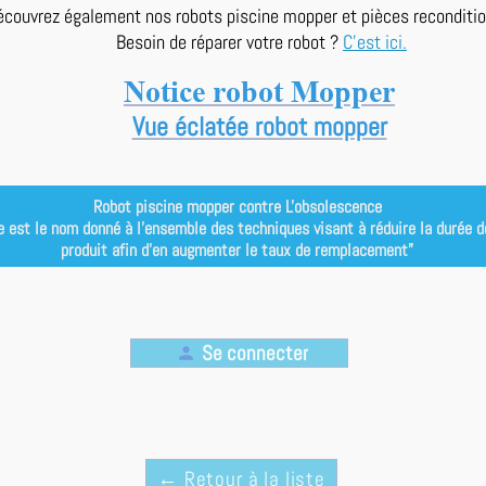
écouvrez également nos robots piscine mopper et pièces reconditi
Besoin de réparer votre robot ?
C'est ici.
Notice robot Mopper
Vue éclatée robot mopper
Robot piscine mopper contre L'obsolescence
e est le nom donné à l’ensemble des techniques visant à réduire la durée de 
produit afin d’en augmenter le taux de remplacement”
Se connecter
person
← Retour à la liste