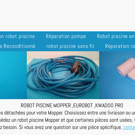
on robot piscine
Réparation pompe
Robot piscine e
s Reconditionné
robot piscine sans fil
Réparation ro
ROBOT PISCINE MOPPER ,EUROBOT ,KWADOO PRO
s détachées pour votre Mopper. Choisissez entre une livraison ou un 
édez un robot piscine Mopper et que certaines pièces sont usées, v
z besoin. Si vous avez une question sur une pièce spécifique,
conta