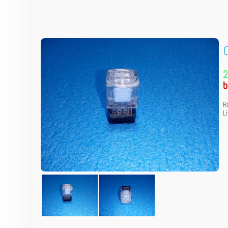
2
b
R
L