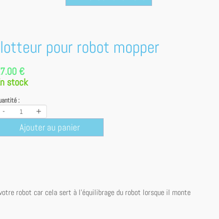
flotteur pour robot mopper
7.00 €
n stock
antité :
-
+
Ajouter au panier
otre robot car cela sert à l'équilibrage du robot lorsque il monte