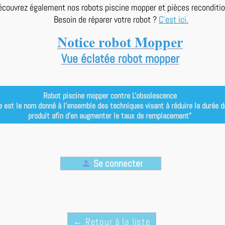
écouvrez également nos robots piscine mopper et pièces reconditi
Besoin de réparer votre robot ?
C'est ici.
Notice robot Mopper
Vue éclatée robot mopper
Robot piscine mopper contre L'obsolescence
e est le nom donné à l’ensemble des techniques visant à réduire la durée de 
produit afin d’en augmenter le taux de remplacement”
Se connecter
person
← Retour à la liste