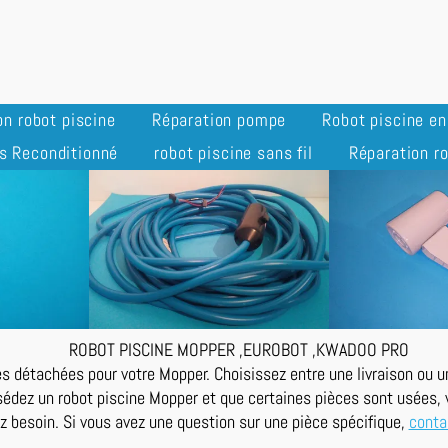
on robot piscine
Réparation pompe
Robot piscine e
s Reconditionné
robot piscine sans fil
Réparation ro
ROBOT PISCINE MOPPER ,EUROBOT ,KWADOO PRO
s détachées pour votre Mopper. Choisissez entre une livraison ou un 
édez un robot piscine Mopper et que certaines pièces sont usées, v
z besoin. Si vous avez une question sur une pièce spécifique,
conta