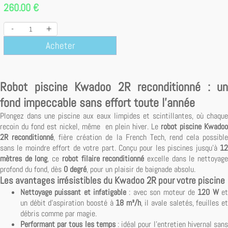
260.00 €
-
+
Acheter
Robot piscine Kwadoo 2R reconditionné : un
fond impeccable sans effort toute l'année
Plongez dans une piscine aux eaux limpides et scintillantes, où chaque
recoin du fond est nickel, même en plein hiver. Le
robot piscine Kwadoo
2R reconditionné
, fière création de la French Tech, rend cela possibl
sans le moindre effort de votre part. Conçu pour les piscines jusqu'à
12
mètres de long
, ce
robot filaire reconditionné
excelle dans le nettoyag
profond du fond, dès
0 degré
, pour un plaisir de baignade absolu.
Les avantages irrésistibles du Kwadoo 2R pour votre piscine
Nettoyage puissant et infatigable
: avec son moteur de
120 W
e
un débit d'aspiration boosté à
18 m³/h
, il avale saletés, feuilles e
débris comme par magie.
Performant par tous les temps
: idéal pour l'entretien hivernal san