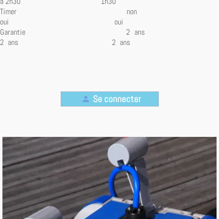
à 2h30 1h30
Timer non
oui oui
Garantie 2 ans
2 ans 2 ans
Se connecter
person