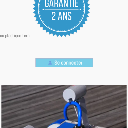
ou
plastique
terni
Se connecter
person