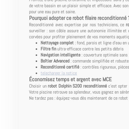
de votre bassin en un plaisir simple et efficace. Avec so
pour une eau pure et saine.
Pourquoi adopter ce robot filaire reconditionné 
Reconditionné avec expertise par nos techniciens, ce
r
surveiller : son câble assure une autonomie illimitée et 
corvées pour profiter pleinement de vos moments aquatiq
Nettoyage complet
: fond, parois et ligne d'eau en
Filtre fin
ultra-efficace contre les petits débris
Navigation intelligente
: couverture optimale sans
Boîtier Advanced
: commande simplifiée et robuste
Reconditionné certifié
: contrôles rigoureux, pièces
telecharger la notice
Économisez temps et argent avec MCE
Choisir un
robot Dolphin S200 reconditionné
c'est opter 
Votre piscine retrouve sa splendeur, vous gagnez en sérén
Ne tardez pas : équipez-vous dès maintenant de ce robot f