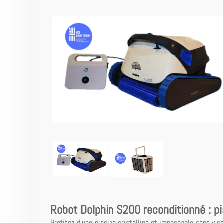
Robot Dolphin S200 reconditionné : p
Profitez d'une piscine cristalline et impeccable sans y 