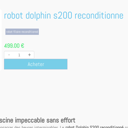
robot dolphin s200 reconditionne
robot filaire reconditionné
499.00 €
-
+
Acheter
iscine impeccable sans effort
consacrer des heures interminables. Le
robot Dolphin S200 reconditionné
pa