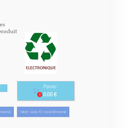
es
produit
Panier

0.00 €
0
itionné
robot sans fil reconditionné