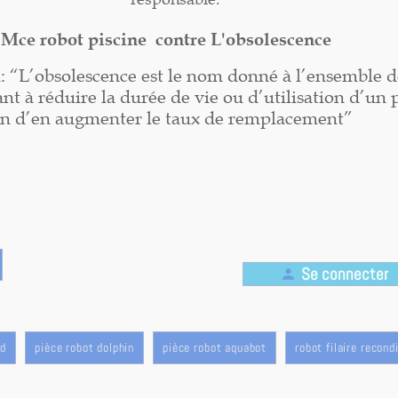
Mce robot piscine contre L'obsolescence
n: “L’obsolescence est le nom donné à l’ensemble d
nt à réduire la durée de vie ou d’utilisation d’un 
in d’en augmenter le taux de remplacement”
Se connecter
person
rd
pièce robot dolphin
pièce robot aquabot
robot filaire recond