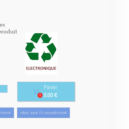
es
produit
Panier

0.00 €
0
itionné
robot sans fil reconditionné