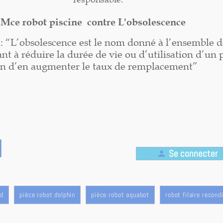
Mce robot piscine contre L'obsolescence
n: “L’obsolescence est le nom donné à l’ensemble d
nt à réduire la durée de vie ou d’utilisation d’un 
in d’en augmenter le taux de remplacement”
Se connecter
person
rd
pièce robot dolphin
pièce robot aquabot
robot filaire recond