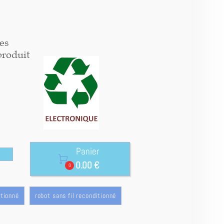
es
produit
Panier

0.00 €
0
itionné
robot sans fil reconditionné