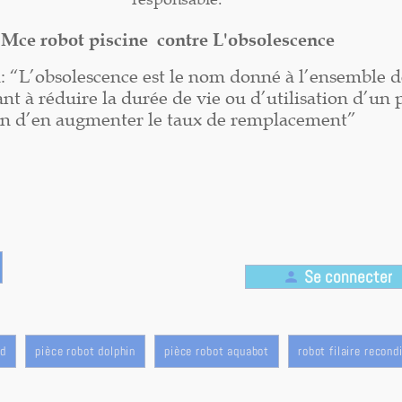
Mce robot piscine contre L'obsolescence
n: “L’obsolescence est le nom donné à l’ensemble d
nt à réduire la durée de vie ou d’utilisation d’un 
in d’en augmenter le taux de remplacement”
Se connecter
person
rd
pièce robot dolphin
pièce robot aquabot
robot filaire recond