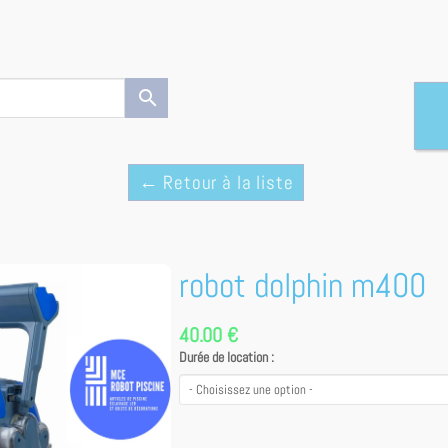
search
← Retour à la liste
robot dolphin m400
40.00 €
Durée de location :