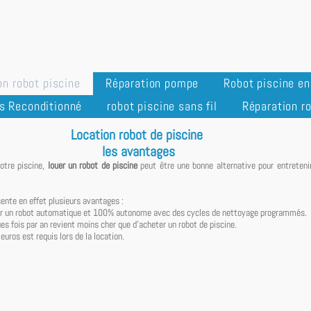
on robot piscine
Réparation pompe
Robot piscine e
s Reconditionné
robot piscine sans fil
Réparation ro
Location robot de piscine
les avantages
votre piscine,
louer un robot de piscine
peut être une bonne alternative pour entreteni
sente en effet plusieurs avantages :
er un robot automatique et 100% autonome avec des cycles de nettoyage programmés.
ues fois par an revient moins cher que d'acheter un robot de piscine.
uros est requis lors de la location.