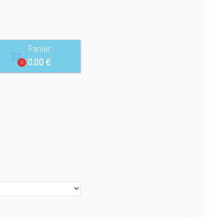
Panier

0.00 €
0