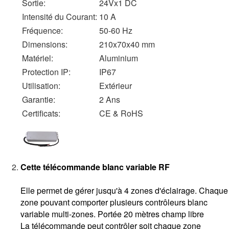
Sortie:
24Vx1 DC
dimension bandeau LED
20 mètres
Intensité du Courant:
10 A
largueur
14.5 millimètres
Fréquence:
50-60 Hz
épaisseur
6.5 millimètres
Dimensions:
210x70x40 mm
Conformité norme
CE & RoHS
garantie
Matériel:
Aluminium
2 ans
Protection IP:
IP67
Utilisation:
Extérieur
Garantie:
2 Ans
Certificats:
CE & RoHS
Cette télécommande blanc variable RF
Elle permet de gérer jusqu'à 4 zones d'éclairage. Chaque
zone pouvant comporter plusieurs contrôleurs blanc
variable multi-zones. Portée 20 mètres champ libre
La télécommande peut contrôler soit chaque zone