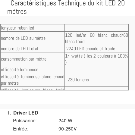
Caractéristiques Technique du kit LED 20
mètres
longueur ruban led
120 led/m 60 blanc chaud/60
nombre de LED au mètre
blanc froid
nombre de LED total
2240 LED chaude et froide
14 watts ( les 2 couleurs à 100%
consommation par mètre
)
efficacité lumineuse
efficacité lumineuse blanc chaud
230 lumens
par mètre
efficacité lumineuse blanc froid
320 lumens
par mètre
efficacité lumineuse global par
550 lumens / 20 mètres 11000
mètre
lumens
Driver LED
tension d'alimentation
24 volts constant
Puissance:
240 W
Silicone
Traité UV
étanchéité
Entrée:
90-250V
ip 68
et Chlore