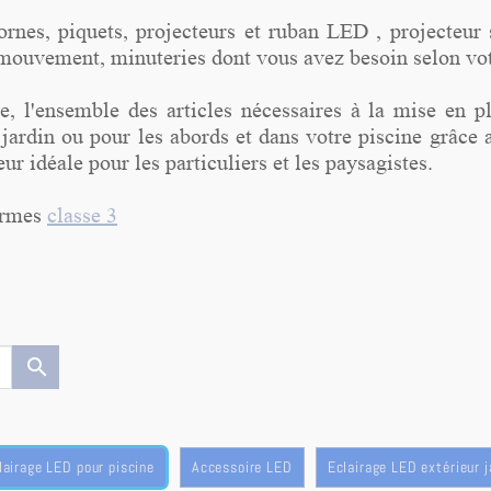
rnes, piquets, projecteurs et ruban LED , projecteur s
 mouvement, minuteries dont vous avez besoin selon vot
e, l'ensemble des articles nécessaires à la mise en p
re jardin ou pour les abords et dans votre piscine grâ
ur idéale pour les particuliers et les paysagistes.
ormes
classe 3
search
lairage LED pour piscine
Accessoire LED
Eclairage LED extérieur j