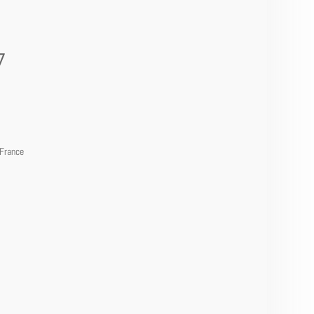
7
France