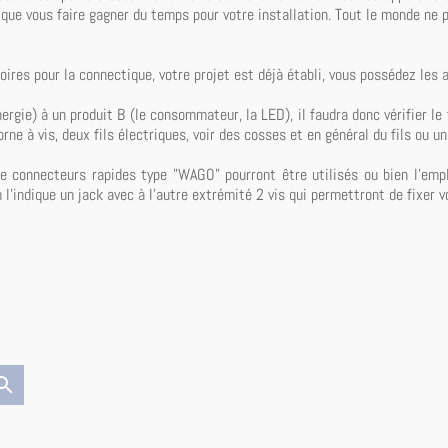
que vous faire gagner du temps pour votre installation. Tout le monde ne p
ires pour la connectique, votre projet est déjà établi, vous possédez les ap
énergie) à un produit B (le consommateur, la LED), il faudra donc vérifier l
orne à vis, deux fils électriques, voir des cosses et en général du fils ou u
 de connecteurs rapides type "WAGO" pourront être utilisés ou bien l'empl
indique un jack avec à l'autre extrémité 2 vis qui permettront de fixer vo
arch