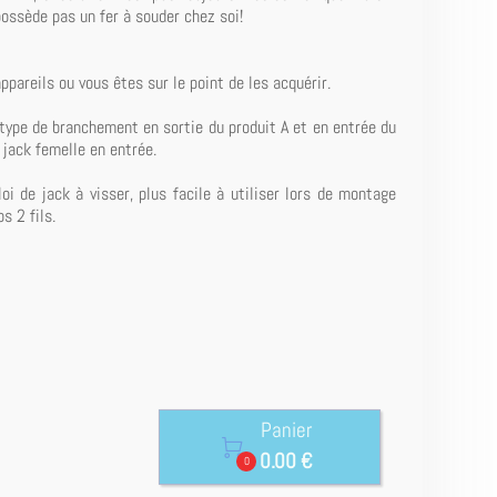
ossède pas un fer à souder chez soi!
pareils ou vous êtes sur le point de les acquérir.
e type de branchement en sortie du produit A et en entrée du
n jack femelle en entrée.
oi de jack à visser, plus facile à utiliser lors de montage
s 2 fils.
Panier

0.00 €
0