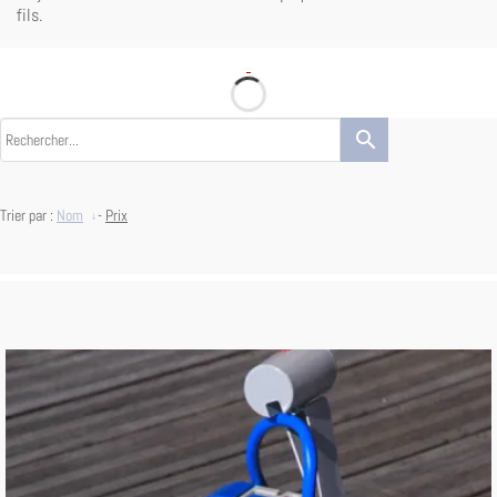
fils.
search
Trier par :
Nom
-
Prix